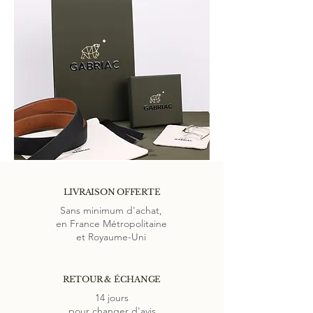
Autrement, avec une ceinture vous pouvez
retrouver votre taille en mesurant de
l'ardillon au trou utilisé principalement.
Notre conseil:
si vous hésitez entre deux
tailles la plus grande sera plus adaptée.
LIVRAISON OFFERTE
Sans minimum d'achat,
en France Métropolitaine
et Royaume-Uni
RETOUR & ÉCHANGE
14 jours
pour changer d'avis