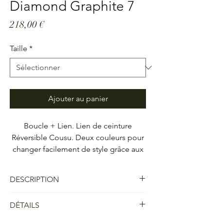
Diamond Graphite 7
Prix
218,00 €
Taille
*
Ajouter au panier
Boucle + Lien. Lien de ceinture
Réversible Cousu. Deux couleurs pour
changer facilement de style grâce aux
boucles GABRIAC. Un classique à la
ligne simple et habillée. Une boucle
DESCRIPTION
de ceinture Square, Diamond Graphite
7, largeur 32 mm.
- Boucle et lien de ceinture réversible cousu
DÉTAILS
permet de varier la couleur que l'on
souhaite présenter. Un classique à la ligne