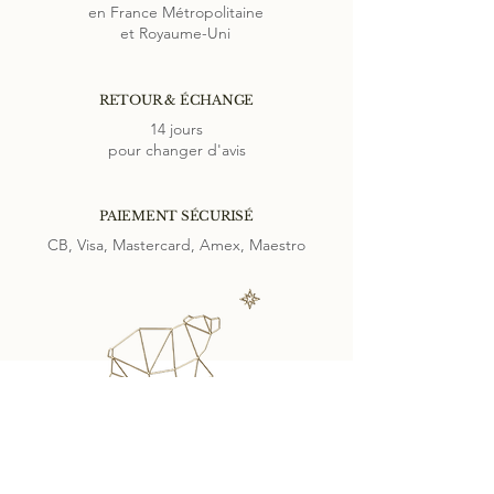
en France Métropolitaine
établies pour durer.
et Royaume-Uni
L
e lien
et la boucle
s'adapte
nt
à toutes
les
autres
boucles
et liens
GABRIAC
.
RETOUR & ÉCHANGE
14 jours
pour changer d'avis
PAIEMENT SÉCURISÉ
CB, Visa, Mastercard, Amex, Maestro
SUIVEZ-NOUS SUR