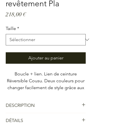
revêtement Pla
Prix
218,00 €
Taille
*
Ajouter au panier
Boucle + lien. Lien de ceinture
Réversible Cousu. Deux couleurs pour
changer facilement de style grâce aux
boucles GABRIAC. Un classique à la
ligne simple et habillée. Une boucle
DESCRIPTION
de ceinture Albatros, revêtement
Platine, largeur 32 mm.
- Boucle et lien de ceinture réversible cousu
DÉTAILS
permet de varier la couleur que l'on
souhaite présenter. Un classique à la ligne