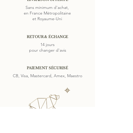
les
autres
boucles
et liens
GABRIAC
.
Sans minimum d'achat,
en France Métropolitaine
et Royaume-Uni
RETOUR & ÉCHANGE
14 jours
pour changer d'avis
PAIEMENT SÉCURISÉ
CB, Visa, Mastercard, Amex, Maestro