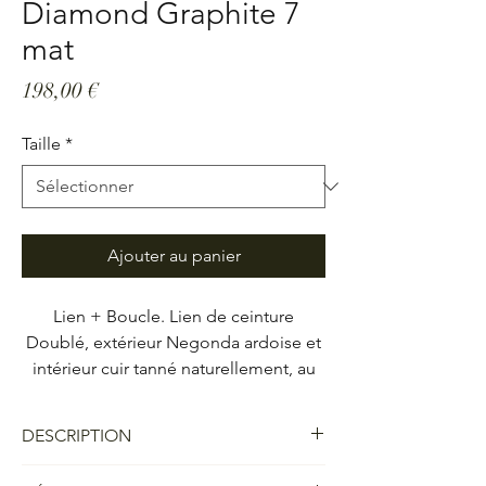
Diamond Graphite 7
mat
Prix
198,00 €
Taille
*
Ajouter au panier
Lien + Boucle. Lien de ceinture
Doublé, extérieur
Negonda ardoise
et
intérieur cuir tanné naturellement, au
design GABRIAC lignes simples et
énergiques. Une boucle de ceinture
DESCRIPTION
Square, Diamond Graphite 7 mat,
largeur 32 mm.
- Boucle et lien de ceinture doublé, est une